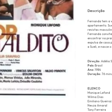
Descrição
Fernanda tem a 
apartamento. Sue
revistas masculi
Fernanda convite
encontrar na prai
expulsa de casa p
a Sueli, e nasce 
Direção:
Adélia 
País:
Brasil
Ano:
1984
Duração:
76 min
ELENCO
Monique Lafond
Wilma Dias
Emiliano Queiroz
Neuza Amaral
Tony Ferreira