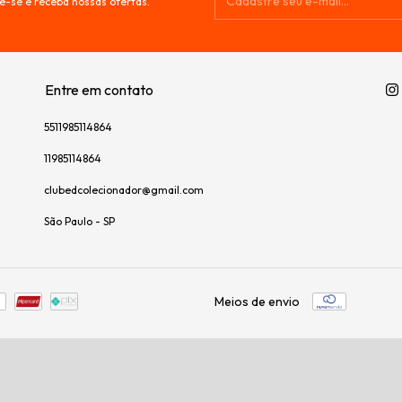
e-se e receba nossas ofertas.
Entre em contato
5511985114864
11985114864
clubedcolecionador@gmail.com
São Paulo - SP
Meios de envio