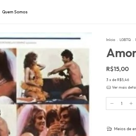
Quem Somos
Início
.
LGBTQ
.
Amor
R$15,00
3
x de
R$5,46
Ver mais deta
Meios de e