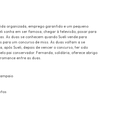
vida organizada, emprego garantido e um pequeno
li sonha em ser famosa, chegar à televisão, posar para
nas. As duas se conhecem quando Sueli vende para
s para um concurso de miss. As duas voltam a se
a, após Sueli, depois de vencer o concurso, ter sido
elo pai conservador. Fernanda, solidária, oferece abrigo
o romance entre as duas.
Sampaio
utos