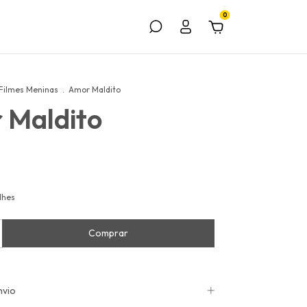
0
Filmes Meninas
.
Amor Maldito
 Maldito
lhes
nvio