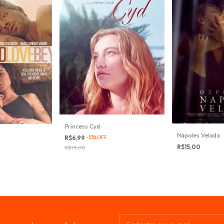
Princess Cyd
Nápoles Velada
R$6,99
-
53
%
OFF
R$15,00
R$15,00