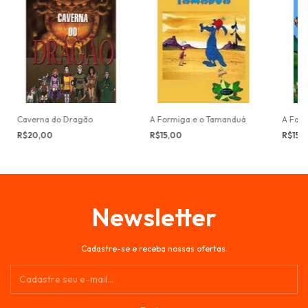
Caverna do Dragão
A Formiga e o Tamanduá
A Famí
R$20,00
R$15,00
R$15,
Newsletter
Cadastre-se e receba nossas ofertas.