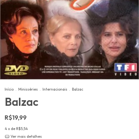
Início
.
Minisséries
.
Internacionais
.
Balzac
Balzac
R$19,99
4
x de
R$5,54
Ver mais detalhes