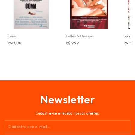
Coma
Callas & Onassis
Bonnie
R$15,00
R$19,99
R$15,
Newsletter
Cadastre-se e receba nossas ofertas.