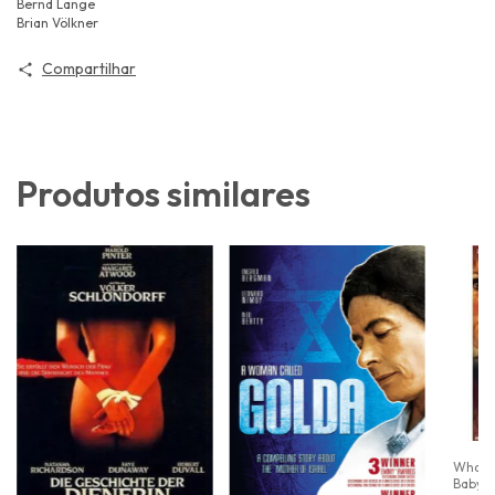
Bernd Lange
Brian Völkner
Compartilhar
Produtos similares
What 
Baby J