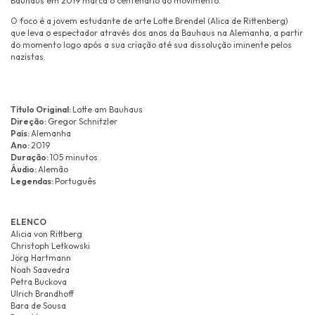
Bauhaus em 2019 marca o centenário do movimento.
O foco é a jovem estudante de arte Lotte Brendel (Alica de Rittenberg)
que leva o espectador através dos anos da Bauhaus na Alemanha, a partir
do momento logo após a sua criação até sua dissolução iminente pelos
nazistas.
Título Original:
Lotte am Bauhaus
Direção:
Gregor Schnitzler
País:
Alemanha
Ano:
2019
Duração:
105 minutos
Áudio:
Alemão
Legendas:
Português
ELENCO
Alicia von Rittberg
Christoph Letkowski
Jörg Hartmann
Noah Saavedra
Petra Buckova
Ulrich Brandhoff
Bara de Sousa