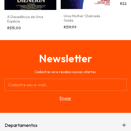
R$24,
Uma Mulher Chamada
A Decadência de Uma
Golda
Espécie
R$19,99
R$15,00
Newsletter
Cadastre-se e receba nossas ofertas.
Departamentos