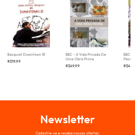
Basquiat Downtown 81
BBC - A Vida Privada De
BBC Ci
Uma Obra Prima
Pessoa
R$19,99
R$49,99
R$49,
Newsletter
Cadastre-se e receba nossas ofertas.