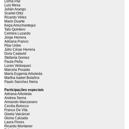
Lorna Paz
Luis Mesa
Julián Arango
Scarlet Ortiz
Ricardo Vélez
Mario Duarte
Kepa Amuchastegui
Talú Quintero
Celmira Luzardo
Jorge Herrera
Adriana Franco
Pilar Uribe
Júlio César Herrera
Dora Cadavid
Stefanía Gomez
Paula Peña
Luces Velásquez
Marcela Posada
María Eugenía Arboleda
Martha Isabel Bolaños
Paulo Sanchez Neira
Participações especiais
Adriana Arboleda
Andrea Serna
Armando Manzanero
Cecilia Bolocco
Franco De Vita
Gisela Valcárcel
Gloria Calzada
Laura Flores
Ricardo Montaner