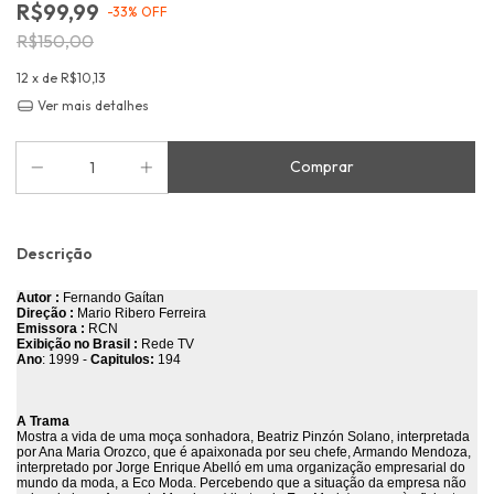
R$99,99
-
33
%
OFF
R$150,00
12
x de
R$10,13
Ver mais detalhes
Descrição
Autor :
Fernando Gaítan
Direção :
Mario Ribero Ferreira
Emissora :
RCN
Exibição no Brasil :
Rede TV
Ano
: 1999 -
Capitulos:
194
A Trama
Mostra a vida de uma moça sonhadora, Beatriz Pinzón Solano, interpretada
por Ana Maria Orozco, que é apaixonada por seu chefe, Armando Mendoza,
interpretado por Jorge Enrique Abelló em uma organização empresarial do
mundo da moda, a Eco Moda. Percebendo que a situação da empresa não