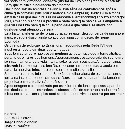
vai nada bem, Armando Mendoza (diretor da Eco Moda) recorre à eficiente
Betty que falsifica o balanceio da empresa.
Decidindo sair da empresa devido à uma série de contratempos após o
crime que cometeu (falsificar o balanceio da empresa), Betty avisa à todos
em sua casa que decidira sair da empresa e tentar conseguir outro emprego!
Mas, Armando Mendoza à procura e pede para que não deixe a empresa e
que fará de tudo para que fique perto dele e que nunca se afaste por
qualquer contratempo que seja.
Esta história televisiva de longa duração se estendeu por cerca de um ano e
meio, e depois disso, ainda contou com uma continuação de nome
Ecomoda.
Os direitos de exibição no Brasil foram adquiridos pela RedeTV!, que
mostrou a novela em duas oportunidades.
Betty tem 26 anos, e não possui nenhum atributo físico que a torne atrativa
perante os olhares dos homens. A personagem, desacreditada de seu futuro,
se imagina morando a vida inteira, solteira, com seus pais. Ainda por cima,
introvertida e esquisita, só tem Nicolas como amigo, que não a ajuda em
nada, já que vive brincando com seu jeito muito esquisito.
Sonhadora e muito inteligente, Betty foi a melhor aluna de economia, em sua
turma na faculdade onde formou-se. Apesar disso, sua aparência também a
prejudica em sua realização profissional.
A personagem é caracterizada por usar óculos de lentes grossas, aparelho
nos dentes e roupas estranhas e cafonas, além de ser atrapalhada para falar
e boa em contas, uma típica nerd solteirona que vive a suspirar por um amor.
Elenco
Ana María Orozco
Jorge Enrique Abello
Natalia Ramírez