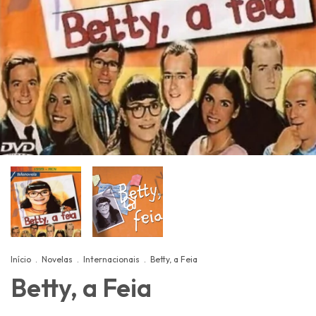
Início
.
Novelas
.
Internacionais
.
Betty, a Feia
Betty, a Feia