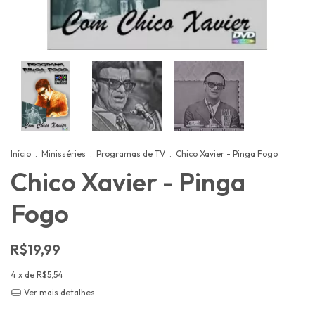
Início
.
Minisséries
.
Programas de TV
.
Chico Xavier - Pinga Fogo
Chico Xavier - Pinga
Fogo
R$19,99
4
x de
R$5,54
Ver mais detalhes