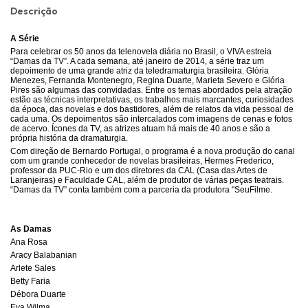
Descrição
A Série
Para celebrar os 50 anos da telenovela diária no Brasil, o VIVA estreia
“Damas da TV”. A cada semana, até janeiro de 2014, a série traz um
depoimento de uma grande atriz da teledramaturgia brasileira. Glória
Menezes, Fernanda Montenegro, Regina Duarte, Marieta Severo e Glória
Pires são algumas das convidadas. Entre os temas abordados pela atração
estão as técnicas interpretativas, os trabalhos mais marcantes, curiosidades
da época, das novelas e dos bastidores, além de relatos da vida pessoal de
cada uma. Os depoimentos são intercalados com imagens de cenas e fotos
de acervo. Ícones da TV, as atrizes atuam há mais de 40 anos e são a
própria história da dramaturgia.
Com direção de Bernardo Portugal, o programa é a nova produção do canal
com um grande conhecedor de novelas brasileiras, Hermes Frederico,
professor da PUC-Rio e um dos diretores da CAL (Casa das Artes de
Laranjeiras) e Faculdade CAL, além de produtor de várias peças teatrais.
“Damas da TV” conta também com a parceria da produtora "SeuFilme.
As Damas
Ana Rosa
Aracy Balabanian
Arlete Sales
Betty Faria
Débora Duarte
Eva Wilma