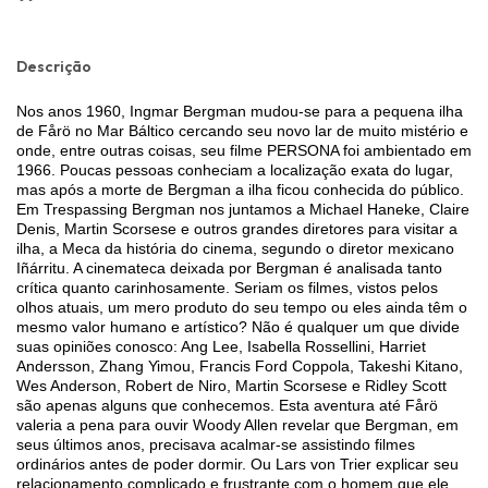
Descrição
Nos anos 1960, Ingmar Bergman mudou-se para a pequena ilha
de Fårö no Mar Báltico cercando seu novo lar de muito mistério e
onde, entre outras coisas, seu filme PERSONA foi ambientado em
1966. Poucas pessoas conheciam a localização exata do lugar,
mas após a morte de Bergman a ilha ficou conhecida do público.
Em Trespassing Bergman nos juntamos a Michael Haneke, Claire
Denis, Martin Scorsese e outros grandes diretores para visitar a
ilha, a Meca da história do cinema, segundo o diretor mexicano
Iñárritu. A cinemateca deixada por Bergman é analisada tanto
crítica quanto carinhosamente. Seriam os filmes, vistos pelos
olhos atuais, um mero produto do seu tempo ou eles ainda têm o
mesmo valor humano e artístico? Não é qualquer um que divide
suas opiniões conosco: Ang Lee, Isabella Rossellini, Harriet
Andersson, Zhang Yimou, Francis Ford Coppola, Takeshi Kitano,
Wes Anderson, Robert de Niro, Martin Scorsese e Ridley Scott
são apenas alguns que conhecemos. Esta aventura até Fårö
valeria a pena para ouvir Woody Allen revelar que Bergman, em
seus últimos anos, precisava acalmar-se assistindo filmes
ordinários antes de poder dormir. Ou Lars von Trier explicar seu
relacionamento complicado e frustrante com o homem que ele