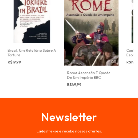
Brasil, Um Relatório Sobre A
Conímb
Tortura
Escond
R$19,99
R$19,
Roma Ascensão E Queda
De Um Império BBC
R$49,99
Newsletter
Cadastre-se e receba nossas ofertas.