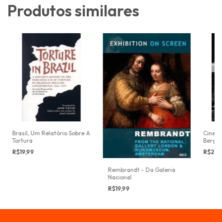
Produtos similares
Brasil, Um Relatório Sobre A
Cinem
Tortura
Bergm
R$19,99
R$29,
Rembrandt - Da Galeria
Nacional
R$19,99