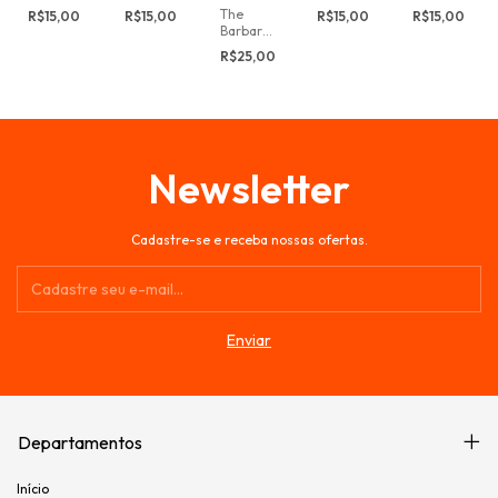
do
do
do
do
The
R$15,00
R$15,00
R$15,00
R$15,00
Detetive
Detetive
Detetive
Detetive
Barbara
Poirot -
Poirot -
Poirot -
Poirot -
Stanwyck
R$25,00
8º
2º
9º
4º
Show
Temporada
Temporada
Temporada
Temporada
Newsletter
Cadastre-se e receba nossas ofertas.
Departamentos
Início