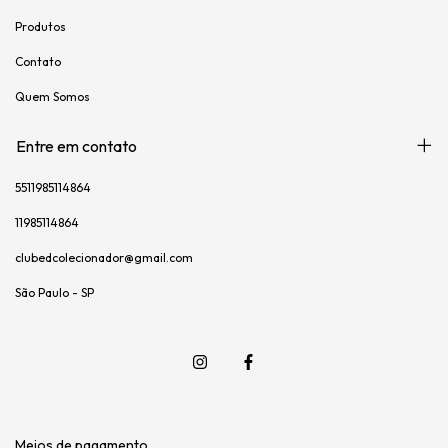
Produtos
Contato
Quem Somos
Entre em contato
5511985114864
11985114864
clubedcolecionador@gmail.com
São Paulo - SP
Meios de pagamento