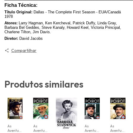
Ficha Técnica:
Título Original:
Dallas - The Complete First Season - EUA/Canadá
1978
Atores:
Larry Hagman, Ken Kercheval, Patrick Duffy, Linda Gray,
Barbara Bel Geddes, Steve Kanaly, Howard Keel, Victoria Principal,
Charlene Tilton, Jim Davis.
Diretor:
David Jacobs
Compartilhar
Produtos similares
As
As
As
As
Aventuras
Aventuras
Aventuras
Aventuras