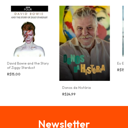
David Bowie and the Story
Eu Eu 
of Ziggy Stardust
R$15,
R$15,00
Donos da História
R$24,99
Newsletter