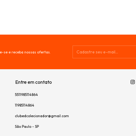
e-se e receba nossas ofertas.
Entre em contato
5511985114864
11985114864
clubedcolecionador@gmail.com
São Paulo - SP