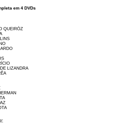
mpleta em 4 DVDs
O QUEIRÓZ
LA
LINS
GNO
CARDO
OS
ÍCIO
 DE LIZANDRA
RÊA
Z
HERMAN
ETA
PAZ
OTA
ar