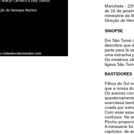
Manchete - 22
de 16 de janeir
minissérie de 
Direção de Hen
SINOPSE
Em São Tomé das
descobre que e
parte para lá 
uma estranha p
Os mistérios s
ligava São Tom
BASTIDORES
Filhos do Sol m
que a nossa dra
Os autores con
questionamento
exercitava tam
criada por extra
Com esse assun
confusos. No e
Picchu propor
A minissérie fo
capítulos, de s