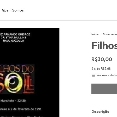
Quem Somos
Início
.
Minisséri
Filho
R$30,00
6
x de
R$5,68
Ver mais deta
Descrição