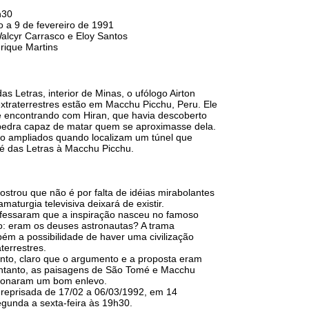
h30
o a 9 de fevereiro de 1991
Walcyr Carrasco e Eloy Santos
rique Martins
 Letras, interior de Minas, o ufólogo Airton
xtraterrestres estão em Macchu Picchu, Peru. Ele
se encontrando com Hiran, que havia descoberto
edra capaz de matar quem se aproximasse dela.
ão ampliados quando localizam um túnel que
é das Letras à Macchu Picchu.
ostrou que não é por falta de idéias mirabolantes
maturgia televisiva deixará de existir.
fessaram que a inspiração nasceu no famoso
: eram os deuses astronautas? A trama
bém a possibilidade de haver uma civilização
terrestres.
to, claro que o argumento e a proposta eram
ntanto, as paisagens de São Tomé e Macchu
cionaram um bom enlevo.
i reprisada de 17/02 a 06/03/1992, em 14
egunda a sexta-feira às 19h30.