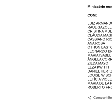
Minissérie co
COM:
LUIZ ARMAND
RAUL GAZOL
CRISTINA MUL
CLÁUDIA MA
CASSIANO RI
ANA ROSA
OTHON BAST
LEONARDO BR
MARIA ISABEL
ÂNGELA COR
ZILDA MAYO
ELZA KWITTI
DANIEL HERT
LOUISE WISC
LETÍCIA VIOL
MARIA DE LA 
ROBERTO FR
Compartilh