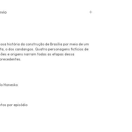
nvio
osa história da construção de Brasília por meio de um
sta, o dos candangos. Quatro personagens fictícios de
ssões e origens narram todas as etapas dessa
precedentes.
do Honesko
tos por episódio