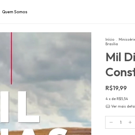
Quem Somos
Início
.
Minisséri
Brasília
Mil D
Const
R$19,99
4
x de
R$5,54
Ver mais deta