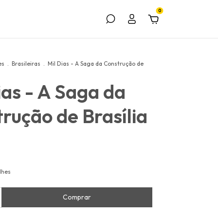
0
es
.
Brasileiras
.
Mil Dias - A Saga da Construção de
ias - A Saga da
rução de Brasília
lhes