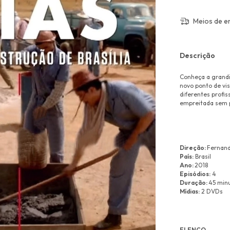
Meios de e
Descrição
Conheça a grandi
novo ponto de vi
diferentes profi
empreitada sem 
Direção:
Fernan
País:
Brasil
Ano:
2018
Episódios:
4
Duração:
45 minu
Mídias:
2 DVDs
ELENCO