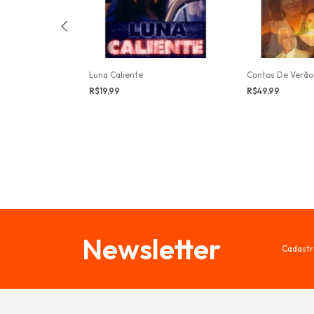
ue Abalaram O
Luna Caliente
Contos De Verão
R$19,99
R$49,99
Newsletter
Cadastr