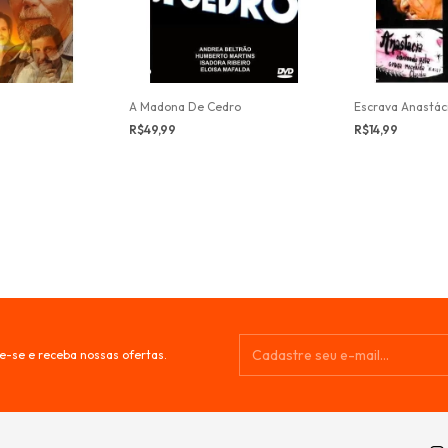
A Madona De Cedro
Escrava Anastác
R$49,99
R$14,99
e-se e receba nossas ofertas.