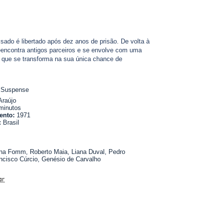
sado é libertado após dez anos de prisão. De volta à
eencontra antigos parceiros e se envolve com uma
, que se transforma na sua única chance de
 Suspense
Araújo
minutos
ento:
1971
:
Brasil
ana Fomm, Roberto Maia, Liana Duval, Pedro
ncisco Cúrcio, Genésio de Carvalho
ar