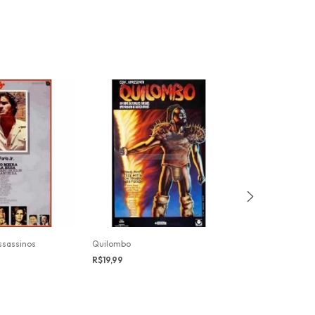
ssassinos
Quilombo
R$19,99