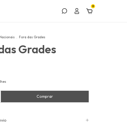
0
Nacionais
.
Fora das Grades
 das Grades
lhes
nvio