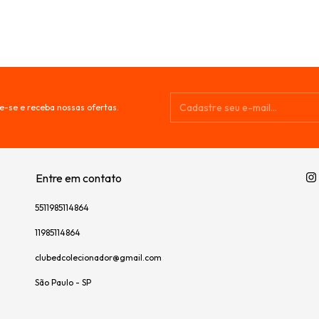
e-se e receba nossas ofertas.
Entre em contato
5511985114864
11985114864
clubedcolecionador@gmail.com
São Paulo - SP