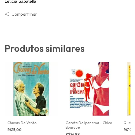
Letícia Sabatella
Compartilhar
Produtos similares
Chuvas De Verão
Garota De Ipanema - Chico
Quelé 
Buarque
R$15,00
R$19,
R$24,99