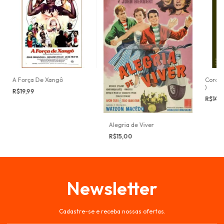
A Força De Xangô
Cordão
)
R$19,99
R$14,
Alegria de Viver
R$15,00
Newsletter
Cadastre-se e receba nossas ofertas.