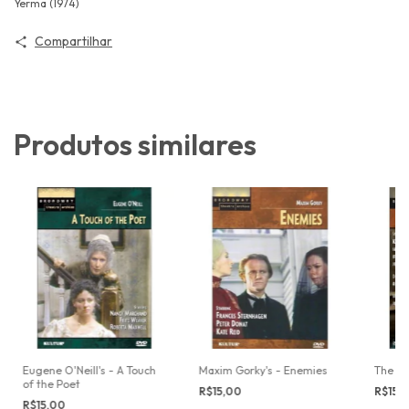
Yerma (1974)
Compartilhar
Produtos similares
Eugene O'Neill's - A Touch
Maxim Gorky's - Enemies
The Gl
of the Poet
R$15,00
R$15,
R$15,00