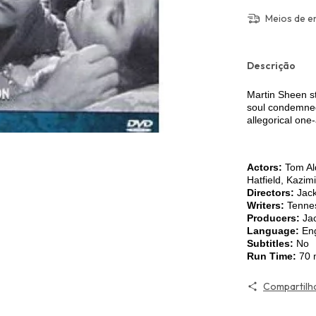
Meios de e
Descrição
Martin Sheen st
soul condemned 
allegorical one-
Actors:
Tom Ald
Hatfield, Kazim
Directors:
Jac
Writers:
Tennes
Producers:
Jac
Language:
Eng
Subtitles:
No
Run Time:
70 
Compartilh