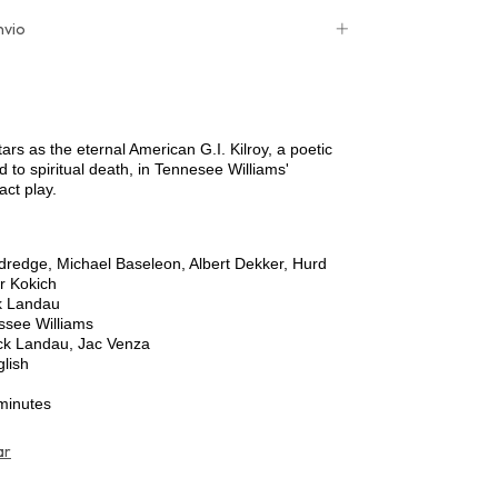
nvio
ars as the eternal American G.I. Kilroy, a poetic
to spiritual death, in Tennesee Williams'
act play.
redge, Michael Baseleon, Albert Dekker, Hurd
ir Kokich
k Landau
see Williams
k Landau, Jac Venza
lish
minutes
ar