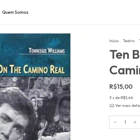
Quem Somos
Início
.
Teatro
.
Ten B
Cami
R$15,00
3
x de
R$5,46
Ver mais deta