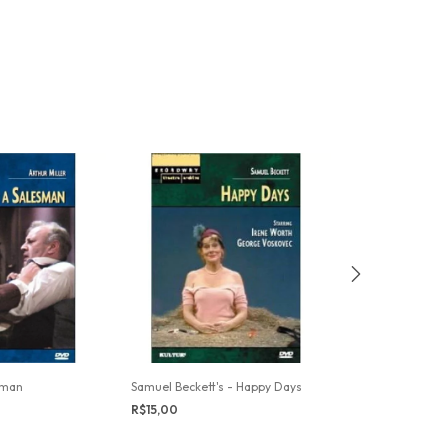
sman
Samuel Beckett's - Happy Days
The Glass Mena
R$15,00
R$15,00