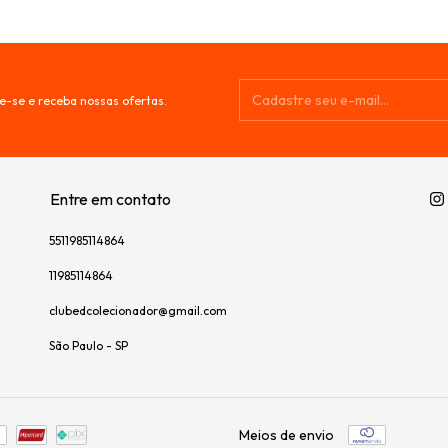
e-se e receba nossas ofertas.
Entre em contato
5511985114864
11985114864
clubedcolecionador@gmail.com
São Paulo - SP
Meios de envio