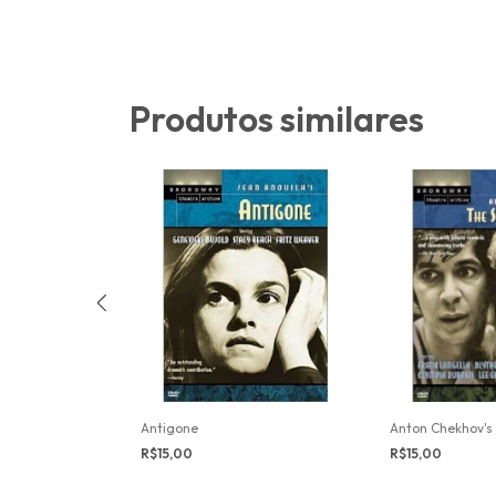
Produtos similares
 Enemies
Antigone
Anton Chekhov's 
R$15,00
R$15,00