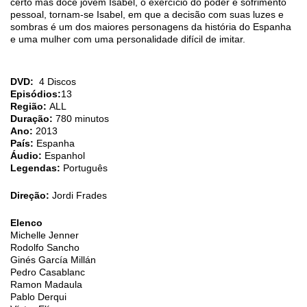
certo mas doce jovem Isabel, o exercício do poder e sofrimento
pessoal, tornam-se Isabel, em que a decisão com suas luzes e
sombras é um dos maiores personagens da história do Espanha
e uma mulher com uma personalidade difícil de imitar.
DVD:
4 Discos
Episódios:
13
Região:
ALL
Duração:
780 minutos
Ano:
2013
País:
Espanha
Áudio:
Espanhol
Legendas:
Português
Direção:
Jordi Frades
Elenco
Michelle Jenner
Rodolfo Sancho
Ginés García Millán
Pedro Casablanc
Ramon Madaula
Pablo Derqui