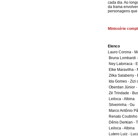
cada dia. Ao long
da trama envolvend
personagens que 
Minissérie comp
Elenco
Lauro Corona - M
Bruna Lombardi -
Ney Latorraca - 
Elke Maravilha -
Zilka Salaberry -
Ida Gomes - Zizi
Oberdan Júnior - 
Zé Trindade - Bu
Leiloca - Albina
Silveirinha - Gu
Marco Antônio Pâ
Renato Coutinho 
Dênis Derkian - 
Leiloca - Albina
Lutero Luiz - Luc