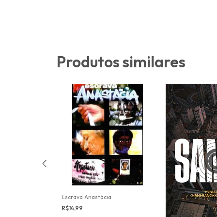
Produtos similares
re
Escrava Anastácia
R$14,99