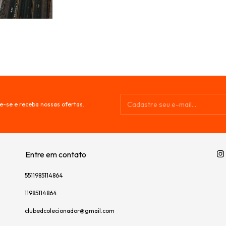
e-se e receba nossas ofertas.
Entre em contato
5511985114864
11985114864
clubedcolecionador@gmail.com