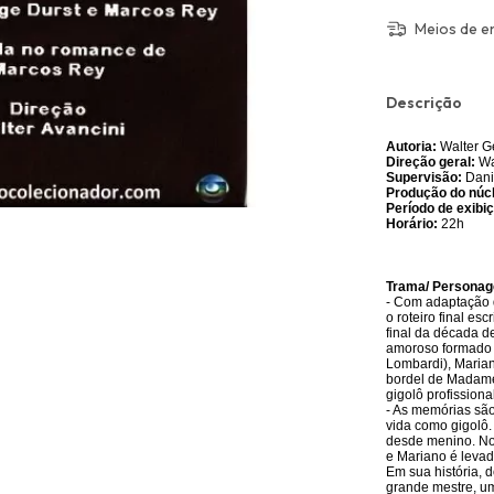
Meios de e
Descrição
Autoria:
Walter G
Direção geral:
Wa
Supervisão:
Danie
Produção do núc
Período de exibi
Horário:
22h
Trama/ Personag
- Com adaptação d
o roteiro final es
final da década d
amoroso formado 
Lombardi), Marian
bordel de Madame 
gigolô profissiona
- As memórias são
vida como gigolô. 
desde menino. No 
e Mariano é levad
Em sua história, 
grande mestre, u