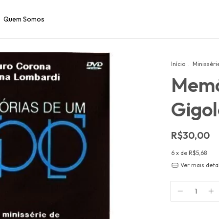
Quem Somos
Início
.
Minisséri
Memó
Gigol
R$30,00
6
x de
R$5,68
Ver mais deta