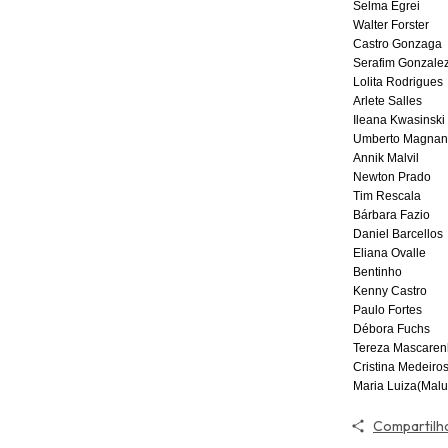
Selma Egrei
Walter Forster
Castro Gonzaga
Serafim Gonzale
Lolita Rodrigues
Arlete Salles
Ileana Kwasinski
Umberto Magnan
Annik Malvil
Newton Prado
Tim Rescala
Bárbara Fazio
Daniel Barcellos
Eliana Ovalle
Bentinho
Kenny Castro
Paulo Fortes
Débora Fuchs
Tereza Mascaren
Cristina Medeiro
Maria Luiza(Mal
Compartilh