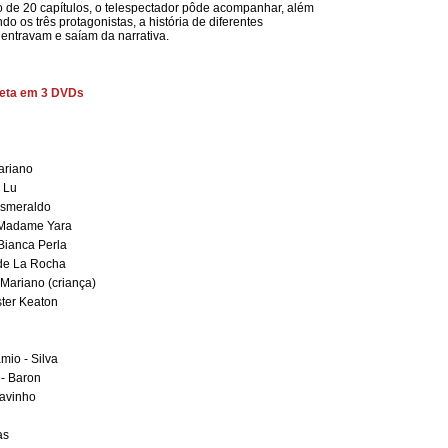
o de 20 capítulos, o telespectador pôde acompanhar, além
o os três protagonistas, a história de diferentes
entravam e saíam da narrativa.
leta em 3 DVDs
ariano
 Lu
Esmeraldo
 Madame Yara
 Bianca Perla
 de La Rocha
Mariano (criança)
ster Keaton
mio - Silva
- Baron
Tavinho
as