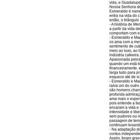
vida, e Guadalupe
Nossa Senhora de
Esmeraldo é namo
entra na vida do 
então, o triângul
- A história de
Mem
a partir da vida d
comportam com ex
- Esmeraldo e Ma
os ama com a mes
sentimento de cul
meio ao luxo, ao 
indústria cafeeir
Apaixonada pelos 
quando um está be
financeiramente, e
larga tudo para p
esquece até de si
- Esmeraldo e Ma
raiva um do outro
são homens charm
profunda admiraçã
ama mais o experi
pois entende a f
encaram a vida e
intensidade e lib
sem pudores ou re
passagem de temp
continuam levand
- Na adaptação do 
contos independen
Assim, foram grav