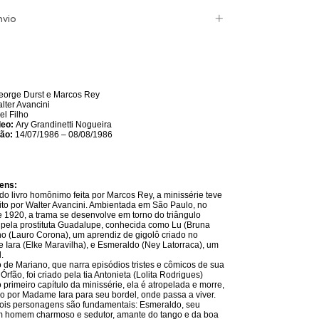
nvio
eorge Durst e Marcos Rey
lter Avancini
l Filho
leo:
Ary Grandinetti Nogueira
ção:
14/07/1986 – 08/08/1986
ens:
o livro homônimo feita por Marcos Rey, a minissérie teve
crito por Walter Avancini. Ambientada em São Paulo, no
e 1920, a trama se desenvolve em torno do triângulo
pela prostituta Guadalupe, conhecida como Lu (Bruna
o (Lauro Corona), um aprendiz de gigolô criado no
Iara (Elke Maravilha), e Esmeraldo (Ney Latorraca), um
l.
 de Mariano, que narra episódios tristes e cômicos de sua
Órfão, foi criado pela tia Antonieta (Lolita Rodrigues)
primeiro capítulo da minissérie, ela é atropelada e morre,
o por Madame Iara para seu bordel, onde passa a viver.
dois personagens são fundamentais: Esmeraldo, seu
m homem charmoso e sedutor, amante do tango e da boa