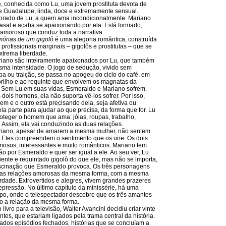
, conhecida como Lu, uma jovem prostituta devota de
 Guadalupe, linda, doce e extremamente sensual.
rado de Lu, a quem ama incondicionalmente. Mariano
casal e acaba se apaixonando por ela. Está formado,
o amoroso que conduz toda a narrativa.
órias de um gigolô
é uma alegoria romântica, construída
e profissionais marginais – gigolôs e prostitutas – que se
trema liberdade.
riano são inteiramente apaixonados por Lu, que também
ma intensidade. O jogo de sedução, vivido sem
pa ou traição, se passa no apogeu do ciclo do café, em
brilho e ao requinte que envolvem os magnatas da
a. Sem Lu em suas vidas, Esmeraldo e Mariano sofrem.
dois homens, ela não suporta vê-los sofrer. Por isso,
m e o outro está precisando dela, seja afetiva ou
la parte para ajudar ao que precisa, da forma que for. Lu
roteger o homem que ama: jóias, roupas, trabalho,
. Assim, ela vai conduzindo as duas relações.
riano, apesar de amarem a mesma mulher, não sentem
. Eles compreendem o sentimento que os une. Os dois
osos, interessantes e muito românticos. Mariano tem
o por Esmeraldo e quer ser igual a ele. Ao seu ver, Lu
ente e requintado gigolô do que ele, mas não se importa,
ascinação que Esmeraldo provoca. Os três personagens
 as relações amorosas da mesma forma, com a mesma
erdade. Extrovertidos e alegres, vivem grandes prazeres
pressão. No último capítulo da minissérie, há uma
o, onde o telespectador descobre que os três amantes
o a relação da mesma forma.
livro para a televisão, Walter Avancini decidiu criar vinte
tes, que estariam ligados pela trama central da história.
ados episódios fechados, histórias que se concluíam a