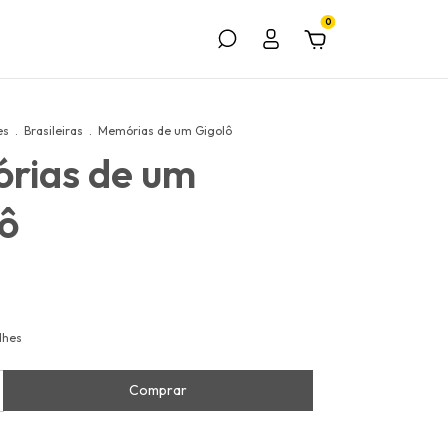
0
es
.
Brasileiras
.
Memórias de um Gigolô
rias de um
ô
lhes