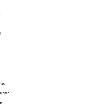
z
i
has
s
u)Lopes
ar