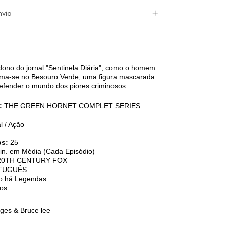
nvio
 dono do jornal "Sentinela Diária", como o homem
rma-se no Besouro Verde, uma figura mascarada
defender o mundo dos piores criminosos.
l:
THE GREEN HORNET COMPLET SERIES
al / Ação
os:
25
n. em Média (Cada Episódio)
20TH CENTURY FOX
TUGUÊS
o há Legendas
os
ges & Bruce lee