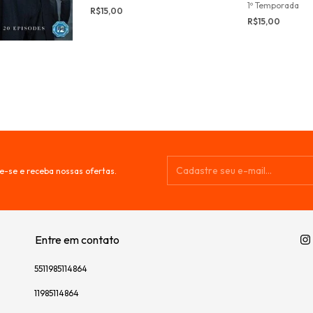
1º Temporada
R$15,00
R$15,00
e-se e receba nossas ofertas.
Entre em contato
5511985114864
11985114864