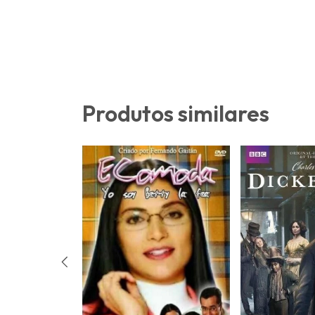
Produtos similares
etetive Poirot -