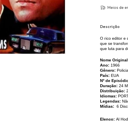
Meios de e
Descrição
O rico editor e
que se transfo
que luta para 
Nome Origina
Ano:
1966
Gênero:
Polici
País:
EUA
Nº de Episódi
Duração:
24 Mi
Distribuição:
Idiomas:
POR
Legendas:
Nã
Mídias:
6 Disc
Elenco:
Al Hod