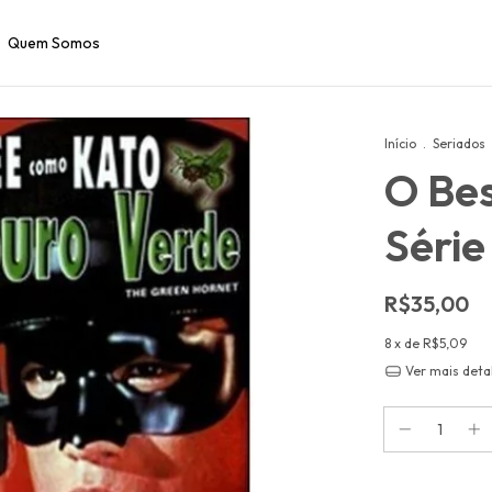
Quem Somos
Início
.
Seriados
O Bes
Séri
R$35,00
8
x de
R$5,09
Ver mais deta