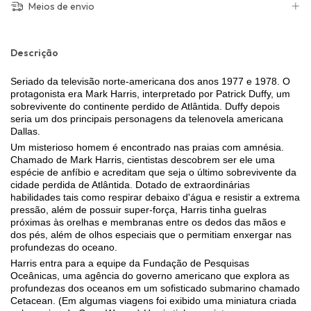
Meios de envio
Descrição
Seriado da televisão norte-americana dos anos 1977 e 1978. O
protagonista era Mark Harris, interpretado por Patrick Duffy, um
sobrevivente do continente perdido de Atlântida. Duffy depois
seria um dos principais personagens da telenovela americana
Dallas.
Um misterioso homem é encontrado nas praias com amnésia.
Chamado de Mark Harris, cientistas descobrem ser ele uma
espécie de anfíbio e acreditam que seja o último sobrevivente da
cidade perdida de Atlântida. Dotado de extraordinárias
habilidades tais como respirar debaixo d'água e resistir a extrema
pressão, além de possuir super-força, Harris tinha guelras
próximas às orelhas e membranas entre os dedos das mãos e
dos pés, além de olhos especiais que o permitiam enxergar nas
profundezas do oceano.
Harris entra para a equipe da Fundação de Pesquisas
Oceânicas, uma agência do governo americano que explora as
profundezas dos oceanos em um sofisticado submarino chamado
Cetacean. (Em algumas viagens foi exibido uma miniatura criada