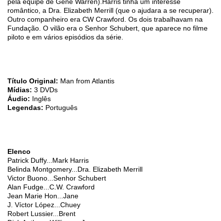
pela equipe de Gene Warren).Harris tinha um interesse
romântico, a Dra. Elizabeth Merrill (que o ajudara a se recuperar).
Outro companheiro era CW Crawford. Os dois trabalhavam na
Fundação. O vilão era o Senhor Schubert, que aparece no filme
piloto e em vários episódios da série.
Título Original:
Man from Atlantis
Mídias:
3 DVDs
Áudio:
Inglês
Legendas:
Português
Elenco
Patrick Duffy...Mark Harris
Belinda Montgomery...Dra. Elizabeth Merrill
Victor Buono...Senhor Schubert
Alan Fudge...C.W. Crawford
Jean Marie Hon...Jane
J. Víctor López...Chuey
Robert Lussier...Brent