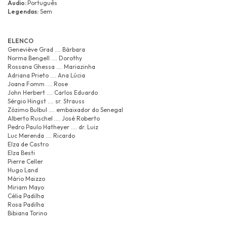
Áudio:
Português
Legendas:
Sem
ELENCO
Geneviève Grad .... Bárbara
Norma Bengell .... Dorothy
Rossana Ghessa .... Mariazinha
Adriana Prieto .... Ana Lúcia
Joana Fomm .... Rose
John Herbert .... Carlos Eduardo
Sérgio Hingst .... sr. Strauss
Zózimo Bulbul .... embaixador do Senegal
Alberto Ruschel .... José Roberto
Pedro Paulo Hatheyer .... dr. Luiz
Luc Merenda .... Ricardo
Elza de Castro
Elza Besti
Pierre Celler
Hugo Land
Mário Maizzo
Miriam Mayo
Célia Padilha
Rosa Padilha
Bibiana Torino