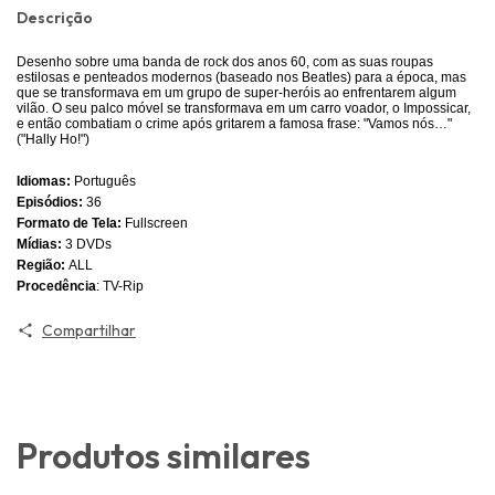
Descrição
Desenho sobre uma banda de rock dos anos 60, com as suas roupas
estilosas e penteados modernos (baseado nos Beatles) para a época, mas
que se transformava em um grupo de super-heróis ao enfrentarem algum
vilão. O seu palco móvel se transformava em um carro voador, o Impossicar,
e então combatiam o crime após gritarem a famosa frase: "Vamos nós…"
("Hally Ho!")
Idiomas:
Português
Episódios:
36
Formato de Tela:
Fullscreen
Mídias:
3 DVDs
Região:
ALL
Procedência
: TV-Rip
Compartilhar
Produtos similares