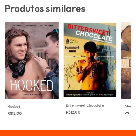
Produtos similares
Bittersweet Chocolate
Além 
Hooked
R$12,00
R$15,
R$15,00