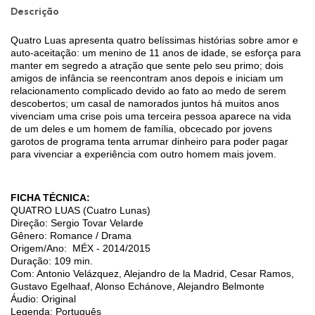
Descrição
Quatro Luas apresenta quatro belíssimas histórias sobre amor e
auto-aceitação: um menino de 11 anos de idade, se esforça para
manter em segredo a atração que sente pelo seu primo; dois
amigos de infância se reencontram anos depois e iniciam um
relacionamento complicado devido ao fato ao medo de serem
descobertos; um casal de namorados juntos há muitos anos
vivenciam uma crise pois uma terceira pessoa aparece na vida
de um deles e um homem de família, obcecado por jovens
garotos de programa tenta arrumar dinheiro para poder pagar
para vivenciar a experiência com outro homem mais jovem.
FICHA TÉCNICA:
QUATRO LUAS (Cuatro Lunas)
Direção: Sergio Tovar Velarde
Gênero: Romance / Drama
Origem/Ano: MÉX - 2014/2015
Duração: 109 min.
Com: Antonio Velázquez, Alejandro de la Madrid, Cesar Ramos,
Gustavo Egelhaaf, Alonso Echánove, Alejandro Belmonte
Áudio: Original
Legenda: Português