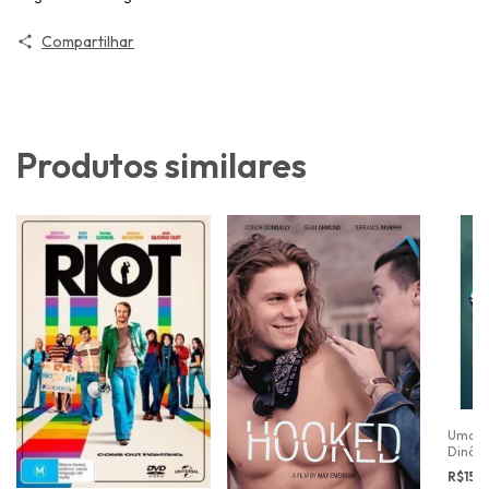
Compartilhar
Produtos similares
Uma D
Dinâm
R$15,