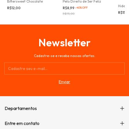
Bittersweet Chocolate
Pelo Direito de Ser Feliz
Hide a
R$12,00
R$8,99
-
40
%
OFF
R$15,
R$15,00
Newsletter
Cadastre-se e receba nossas ofertas.
Departamentos
Entre em contato