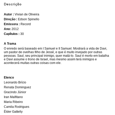
Descrição
Autor :
Vivian de Oliveira
Direção :
Edson Spinello
Emissora :
Record
Ano:
2012
Capítulos :
30
A Trama
O enredo será baseado em I Samuel e II Samuel. Mostrará a vida de Davi,
um pastor de ovelhas filho de Jessé, e que é muito invejado por outras
pessoas. Saul, seu principal inimigo, quer matá-lo. Saul é morto em batalha
e Davi assume o trono de Israel, mas mesmo assim terá inimigos e
acontecerá muitas outras coisas com ele.
Elenco
Leonardo Brício
Renata Dominguez
Gracindo Júnior
Iran Malfitano
Maria Ribeiro
Camila Rodrigues
Élder Gattelly