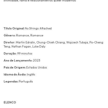
intimidade, fama e relacionamentos queer modernos
Título Original:
No Strings Attached
Gênero:
Romance, Romance
Diretor:
Martin Edralin, Chung-Chieh Chiang, Wojciech Tubaja, Po-Cheng
Teng, Nathan Fagan, Luke Daly
Duração:
99 minutos
Ano de Lançamento:
2023
Pais de Origem:
Estados Unidos
Idioma do Áudio:
Inglês
Legendas:
Português
ELENCO