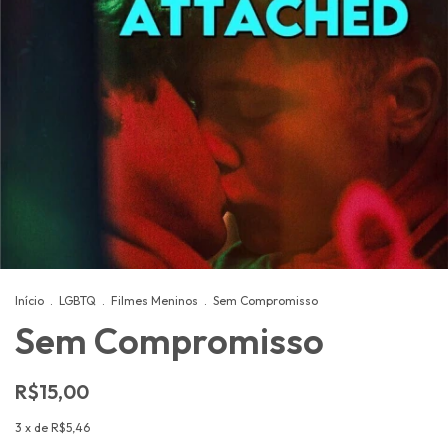
Início
.
LGBTQ
.
Filmes Meninos
.
Sem Compromisso
Sem Compromisso
R$15,00
3
x de
R$5,46