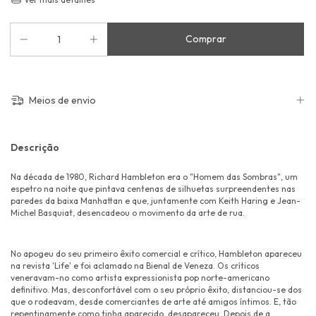
Meios de envio
Descrição
Na década de 1980, Richard Hambleton era o "Homem das Sombras", um
espetro na noite que pintava centenas de silhuetas surpreendentes nas
paredes da baixa Manhattan e que, juntamente com Keith Haring e Jean-
Michel Basquiat, desencadeou o movimento da arte de rua.
No apogeu do seu primeiro êxito comercial e crítico, Hambleton apareceu
na revista 'Life' e foi aclamado na Bienal de Veneza. Os críticos
veneravam-no como artista expressionista pop norte-americano
definitivo. Mas, desconfortável com o seu próprio êxito, distanciou-se dos
que o rodeavam, desde comerciantes de arte até amigos íntimos. E, tão
repentinamente como tinha aparecido, desapareceu. Depois de a