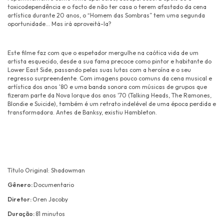
toxicodependência e o facto de não ter casa o terem afastado da cena
artística durante 20 anos, o “Homem das Sombras” tem uma segunda
oportunidade... Mas irá aproveitá-la?
Este filme faz com que o espetador mergulhe na caótica vida de um
artista esquecido, desde a sua fama precoce como pintor e habitante do
Lower East Side, passando pelas suas lutas com a heroína e o seu
regresso surpreendente. Com imagens pouco comuns da cena musical e
artística dos anos '80 e uma banda sonora com músicas de grupos que
fizeram parte da Nova Iorque dos anos '70 (Talking Heads, The Ramones,
Blondie e Suicide), também é um retrato indelével de uma época perdida e
transformadora. Antes de Banksy, existiu Hambleton.
Título Original: Shadowman
Gênero:
Documentario
Diretor:
Oren Jacoby
Duração:
81 minutos