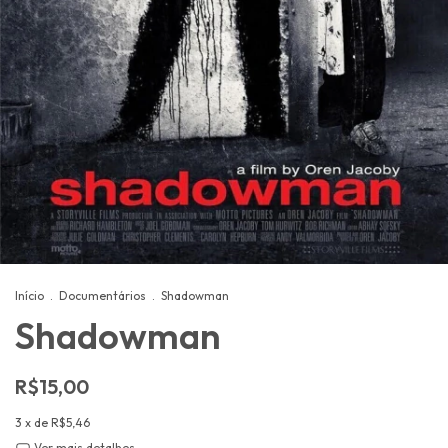
Início
.
Documentários
.
Shadowman
Shadowman
R$15,00
3
x de
R$5,46
Ver mais detalhes