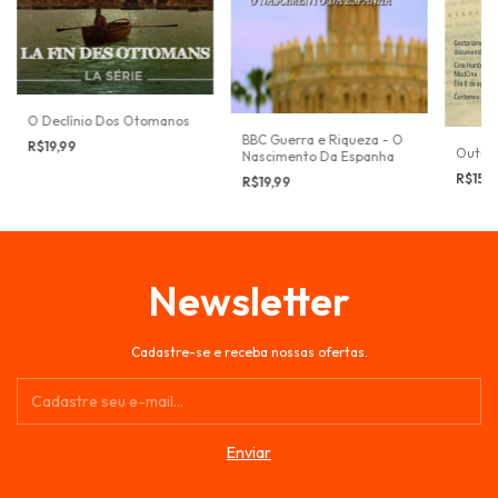
O Declínio Dos Otomanos
BBC Guerra e Riqueza - O
R$19,99
Outro 
Nascimento Da Espanha
R$15,
R$19,99
Newsletter
Cadastre-se e receba nossas ofertas.