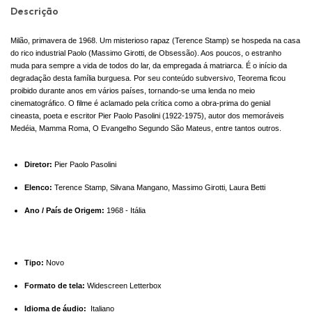
Descrição
Milão, primavera de 1968. Um misterioso rapaz (Terence Stamp) se hospeda na casa
do rico industrial Paolo (Massimo Girotti, de Obsessão). Aos poucos, o estranho
muda para sempre a vida de todos do lar, da empregada á matriarca. É o início da
degradação desta família burguesa. Por seu conteúdo subversivo, Teorema ficou
proibido durante anos em vários países, tornando-se uma lenda no meio
cinematográfico. O filme é aclamado pela crítica como a obra-prima do genial
cineasta, poeta e escritor Pier Paolo Pasolini (1922-1975), autor dos memoráveis
Medéia, Mamma Roma, O Evangelho Segundo São Mateus, entre tantos outros.
Diretor:
Pier Paolo Pasolini
Elenco:
Terence Stamp, Silvana Mangano, Massimo Girotti, Laura Betti
Ano / País de Origem:
1968 - Itália
Tipo:
Novo
Formato de tela:
Widescreen Letterbox
Idioma de áudio:
Italiano