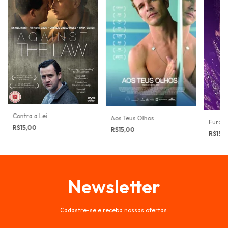
Contra a Lei
Aos Teus Olhos
Furacã
R$15,00
R$15,00
R$15,
Newsletter
Cadastre-se e receba nossas ofertas.