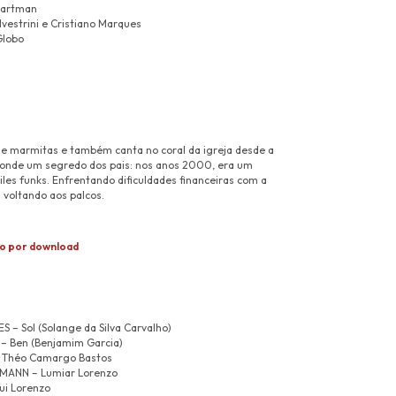
vartman
lvestrini e Cristiano Marques
Globo
de marmitas e também canta no coral da igreja desde a
conde um segredo dos pais: nos anos 2000, era um
les funks. Enfrentando dificuldades financeiras com a
a voltando aos palcos.
io por download
– Sol (Solange da Silva Carvalho)
– Ben (Benjamim Garcia)
 Théo Camargo Bastos
MANN – Lumiar Lorenzo
ui Lorenzo