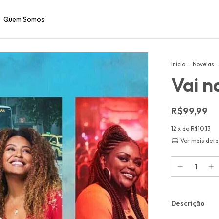
Quem Somos
Início
.
Novelas
.
Vai n
R$99,99
12
x de
R$10,13
Ver mais deta
Descrição