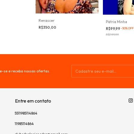
Renascer
Pátria Minha
R$350,00
R$99,99
-
50
%
OFF
R$199,99
e-se e receba nossas ofertas.
Entre em contato
5511985114864
11985114864