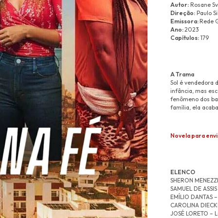
Autor:
Rosane S
Direção:
Paulo Si
Emissora:
Rede 
Ano:
2023
Capítulos:
179
A Trama
Sol é vendedora 
infância, mas es
fenômeno dos bai
família, ela acab
Novela para env
ELENCO
SHERON MENEZZES 
SAMUEL DE ASSIS 
EMÍLIO DANTAS –
CAROLINA DIECK
JOSÉ LORETO – L