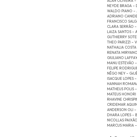
ALAN OLIVEIRA –
NEYDE BRAGA – 
WALDO PIANO – 
ADRIANO CANIDER
FRANCISCO SALG
CLARA SERRÃO – 
LAIZA SANTOS – A
GUTHIERRY SOTER
THEO PARIZZI – V
NATHALIA COSTA 
RENATA MIRYANOV
GIULIANO LAFFAY
MANU ESTEVÃO – 
FELIPE RODRIGUE
NÊGO NEY – GilJÊ
ISACQUE LOPES –
HANNAH ROMANAZ
MATHEUS POLIS –
MATEUS HONORI 
RHAVINE CHRISPI
CRIDEMAR AQUIN
ANDERSON OLI – 
DHARA LOPES – 
NICOLLAS PAIXÃO
MARCUS MARIA –