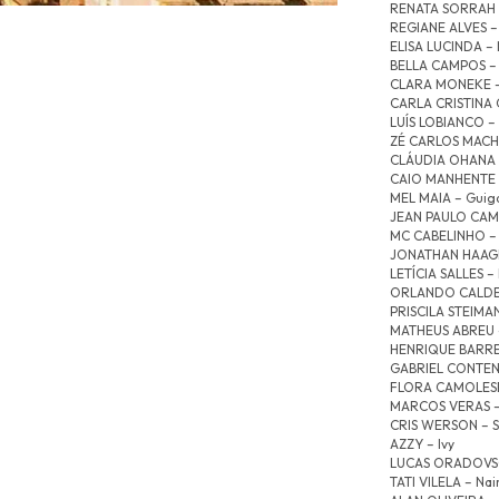
RENATA SORRAH 
REGIANE ALVES –
ELISA LUCINDA – 
BELLA CAMPOS – 
CLARA MONEKE – K
CARLA CRISTINA
LUÍS LOBIANCO – 
ZÉ CARLOS MACH
CLÁUDIA OHANA 
CAIO MANHENTE 
MEL MAIA – Guiga
JEAN PAULO CAMP
MC CABELINHO –
JONATHAN HAAGE
LETÍCIA SALLES – 
ORLANDO CALDEI
PRISCILA STEIMAN
MATHEUS ABREU 
HENRIQUE BARRE
GABRIEL CONTENT
FLORA CAMOLESE
MARCOS VERAS –
CRIS WERSON – S
AZZY – Ivy
LUCAS ORADOVSC
TATI VILELA – Nai