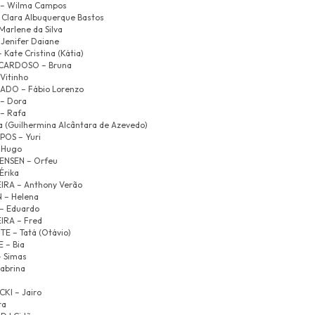
– Wilma Campos
 Clara Albuquerque Bastos
Marlene da Silva
Jenifer Daiane
ate Cristina (Kátia)
 CARDOSO – Bruna
Vitinho
ADO – Fábio Lorenzo
– Dora
– Rafa
 (Guilhermina Alcântara de Azevedo)
OS – Yuri
 Hugo
NSEN – Orfeu
Érika
RA – Anthony Verão
 – Helena
– Eduardo
IRA – Fred
E – Tatá (Otávio)
 – Bia
 Simas
abrina
KI – Jairo
ra