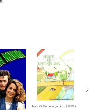
ar
Meu Pé De Laranja Lima ( 1980 )
Vende-se Um Vé