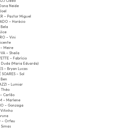
 DJ Cidão
Dona Neide
Joel
 – Pastor Miguel
ADO – Horácio
Bela
lice
O – Vini
icente
– Meire
A – Sheila
ETTE – Fabrício
Duda (Maria Eduarda)
S – Bryan Lucas
 SOARES – Sol
 Ben
ZI – Lumiar
 Théo
– Carlão
M – Marlene
O – Gonzaga
Vitinho
Bruna
 – Orfeu
 Simas