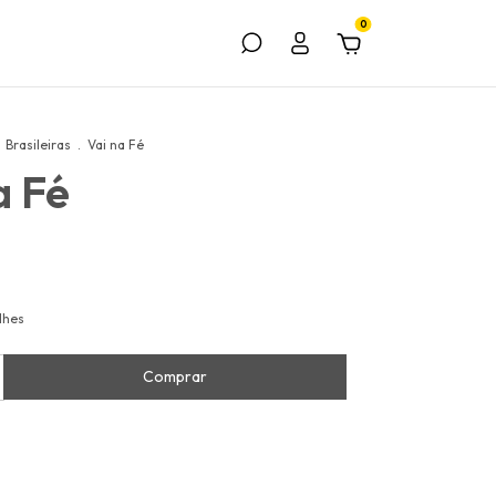
0
Brasileiras
.
Vai na Fé
a Fé
lhes