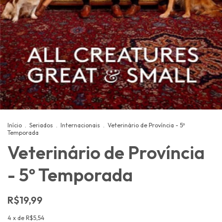
Início
.
Seriados
.
Internacionais
.
Veterinário de Província - 5º
Temporada
Veterinário de Província
- 5º Temporada
R$19,99
4
x de
R$5,54