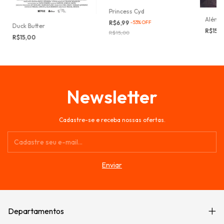
Princess Cyd
Além 
R$6,99
-
53
%
OFF
Duck Butter
R$15,
R$15,00
R$15,00
Newsletter
Cadastre-se e receba nossas ofertas.
Departamentos