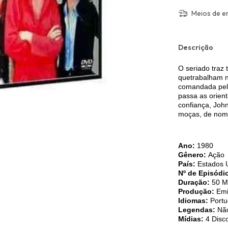
Meios de e
Descrição
O seriado traz 
quetrabalham n
comandada pelo
passa as orien
confiança, Joh
moças, de nome
Ano:
1980
Gênero:
Ação
País:
Estados 
Nº de Episódi
Duração:
50 M
Produção:
Emi
Idiomas:
Portu
Legendas:
Não
Mídias:
4 Disc