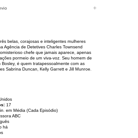
nvio
três belas, corajosas e inteligentes mulheres
a Agência de Detetives Charles Townsend
misterioso chefe que jamais aparece, apenas
tações pormeio de um viva-voz. Seu homem de
n Bosley, é quem tratapessoalmente com as
s Sabrina Duncan, Kelly Garrett e Jill Munroe.
Unidos
os:
17
in. em Média (Cada Episódio)
ssora ABC
guês
 há
os