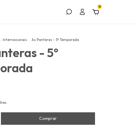
0
.
Internacionais
.
As Panteras - 5º Temporada
nteras - 5º
orada
lhes