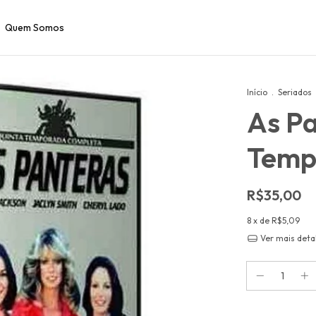
Quem Somos
Início
.
Seriados
As Pa
Temp
R$35,00
8
x de
R$5,09
Ver mais deta