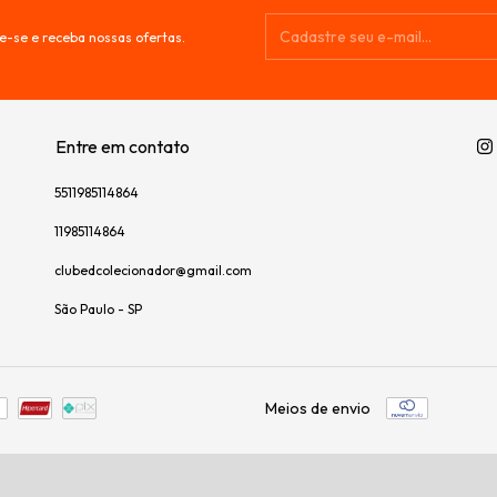
e-se e receba nossas ofertas.
Entre em contato
5511985114864
11985114864
clubedcolecionador@gmail.com
São Paulo - SP
Meios de envio