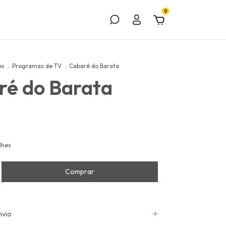
0
es
.
Programas de TV
.
Cabaré do Barata
ré do Barata
lhes
nvio