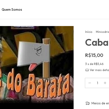
Quem Somos
Início
.
Minisséri
Caba
R$15,00
3
x de
R$5,46
Ver mais deta
Meios de e