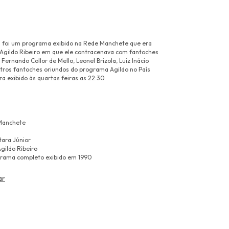
 foi um programa exibido na Rede Manchete que era
Agildo Ribeiro em que ele contracenava com fantoches
 Fernando Collor de Mello, Leonel Brizola, Luiz Inácio
outros fantoches oriundos do programa Agildo no País
ra exibido às quartas feiras as 22:30
Manchete
tara Júnior
gildo Ribeiro
grama completo exibido em 1990
ar