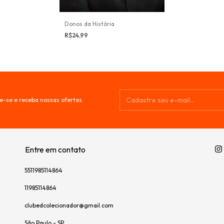
Donos da História
R$24,99
e-se e receba nossas ofertas.
Entre em contato
5511985114864
11985114864
clubedcolecionador@gmail.com
São Paulo - SP