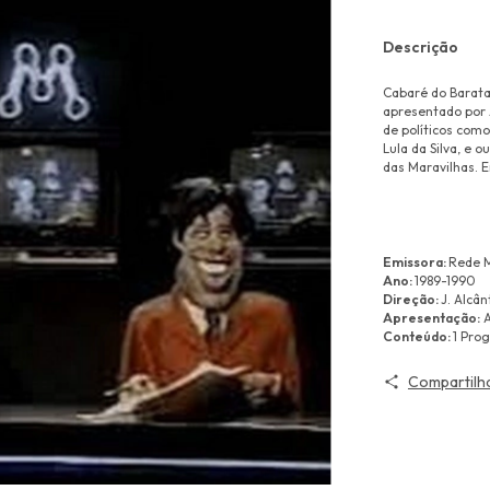
Descrição
Cabaré do Barata
apresentado por 
de políticos como
Lula da Silva, e 
das Maravilhas. E
Emissora:
Rede 
Ano:
1989-1990
Direção:
J. Alcân
Apresentação:
A
Conteúdo:
1 Pro
Compartilh