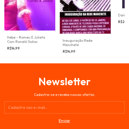
Damas
R$29,
Hebe - Romeu E Julieta
Inauguração Rede
Com Ronald Golias
Manchete
R$14,99
R$14,99
Newsletter
Cadastre-se e receba nossas ofertas.