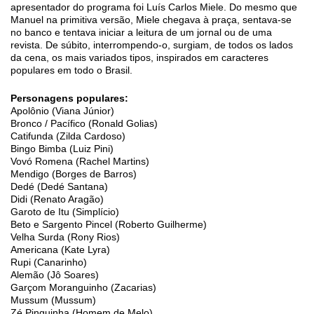
apresentador do programa foi Luís Carlos Miele. Do mesmo que
Manuel na primitiva versão, Miele chegava à praça, sentava-se
no banco e tentava iniciar a leitura de um jornal ou de uma
revista. De súbito, interrompendo-o, surgiam, de todos os lados
da cena, os mais variados tipos, inspirados em caracteres
populares em todo o Brasil.
Personagens populares:
Apolônio (Viana Júnior)
Bronco / Pacífico (Ronald Golias)
Catifunda (Zilda Cardoso)
Bingo Bimba (Luiz Pini)
Vovó Romena (Rachel Martins)
Mendigo (Borges de Barros)
Dedé (Dedé Santana)
Didi (Renato Aragão)
Garoto de Itu (Simplício)
Beto e Sargento Pincel (Roberto Guilherme)
Velha Surda (Rony Rios)
Americana (Kate Lyra)
Rupi (Canarinho)
Alemão (Jô Soares)
Garçom Moranguinho (Zacarias)
Mussum (Mussum)
Zé Pinguinha (Homem de Melo)