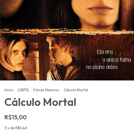
Início
.
LGBTQ
.
Filmes Meninos
.
Cálculo Mortal
Cálculo Mortal
R$15,00
3
x de
R$5,46