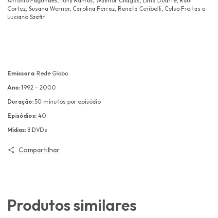
Antônio Fagundes, Tony Ramos, Walmor Chagas, Lima Duarte, Raul
Cortez, Susana Werner, Carolina Ferraz, Renata Ceribelli, Celso Freitas e
Luciano Szafir.
Emissora:
Rede Globo
Ano:
1992 - 2000
Duração:
50 minutos por episódio
Episódios:
40
Mídias:
8 DVDs
Compartilhar
Produtos similares