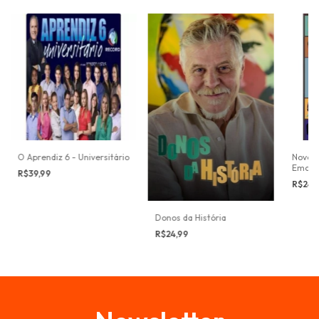
O Aprendiz 6 - Universitário
Novela
Emoçã
R$39,99
R$24,
Donos da História
R$24,99