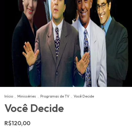
Início
.
Minisséries
.
Programas de TV
.
Você Decide
Você Decide
R$120,00