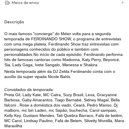
Meios de envio
Descrição
O mais famoso "concierge" do Méier volta para a segunda
temporada de FERDINANDO SHOW, o programa de entrevistas
com uma mega plateia, Ferdinando Show traz entrevistas com
personagens conhecidos do público e também com
personalidades.No início de cada episódio, Ferdinando performa
hits de famosas cantoras como Madonna, Katy Perry, Beyoncé,
Sia, Lady Gaga, Ivete Sangalo, Wanessa e Shakira.
Nesta temporada além da DJ Zelda Ferdinando conta com o
auxílio da super vipada Nicole Bahls.
Convidados da temporada:
Preta Gil, Lady Kate, MC Catra, Suzy Brasil, Lexa, Gracyanne
Barbosa, Gaby Amarantos, Tiago Barnabé, Sidney Magal, Bella
falconi , Rose a doméstica dos viado, Ceará, Pedro Manso, Dj
malboro, mc bin Laden, mc Sapão, buchecha, Carol sampaio,
Kelly Key, Gustavo Mendes, Tati Quebra Barraco, Fafá de belém,
MC Carol, Lindsay Paulino, Fafá de Belem, Silvetty Montilla, Mara
Maravilha