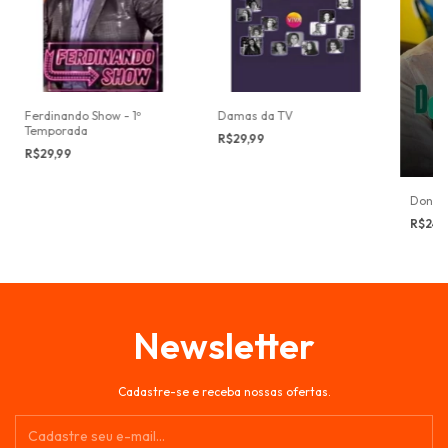
Ferdinando Show - 1º
Damas da TV
Temporada
R$29,99
R$29,99
Donos 
R$24,
Newsletter
Cadastre-se e receba nossas ofertas.