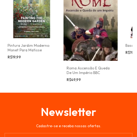
Pintura Jardim Moderno:
Basqui
Monet Para Matisse
R$19,
R$19,99
Roma Ascensão E Queda
De Um Império BBC
R$49,99
Newsletter
Cadastre-se e receba nossas ofertas.