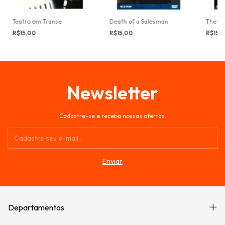
Teatro em Transe
Death of a Salesman
The Gl
R$15,00
R$15,00
R$15,
Newsletter
Cadastre-se e receba nossas ofertas.
Departamentos