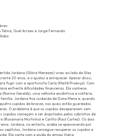
Abreu
o Talma, Guel Arraes e Jorge Fernando
Globo
ertida Jordana (Glória Menezes) viveu ao lado de Silas
urante 20 anos, e o ajudou a enriquecer. Apesar disso,
ara fugir com a oportunista Carla (Maitê Proença). Com
ana enfrenta dificuldades financeiras. Ela conhece,
 (Norma Geraldy), uma velhinha excêntrica e solitária,
família. Jordana fica cuidando de Dona Mena e, quando
 quatro cupidos de bronze, nos quais estão guardados
ares. O problema é que os cupidos desaparecem sem
 Os cupidos começam a ser disputados pelos sobrinhos de
 (Rosamaria Murtinho) e Carlito (Raul Cortez). Os dois
 trama. Jordana, no entanto, acaba se apaixonando por
mos capítulos, Jordana consegue recuperar os cupidos e
vida. Ela conta com a ajuda do amigo Vieira