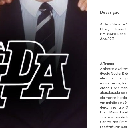
Descrição
Autor:
Silvio de 
Direção
: Robert
Emissora:
Rede 
Ano:
1981
A Trama
A alegre e extrov
(Paulo Goulart) d
ele a abandona p
a separação, Jord
então, Dona Mena
abandonada pela 
ela morre, herda
um milhão de dól
deixar vestígio.
Dona Mena, Loreta
são os vilões da
Carlito. Nos últi
reestruturar sua 