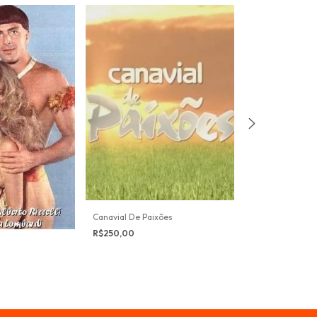
Canavial De Paixões
Máscaras
R$250,00
R$199,99