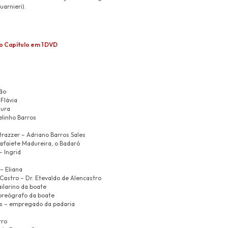
arnieri).
o Capítulo em 1 DVD
ão
Flávia
aura
elinho Barros
trazzer – Adriano Barros Sales
Lafaiete Madureira, o Badaró
– Ingrid
– Eliana
Castro – Dr. Etevaldo de Alencastro
ilarino da boate
coreógrafo da boate
s – empregado da padaria
rro