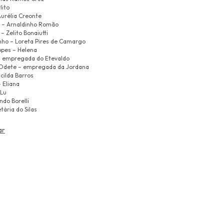
lito
Aurélia Creonte
a – Arnaldinho Romão
 Zelito Bonaiutti
ho – Loreta Pires de Camargo
opes – Helena
– empregada do Etevaldo
Odete – empregada da Jordana
cilda Barros
 Eliana
 Lu
ndo Borelli
tária do Silas
ar