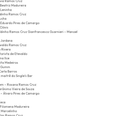
ívia Ramos Cruz
Beatriz Madureira
 Leninha
ldinho Ramos Cruz
iucha
– Eduardo Pires de Camargo
Clóvis
aldinho Ramos Cruz Gianfrancesco Guarnieri – Manoel
 Jordana
swaldo Ramos Cruz
a Rivera
torista de Etevaldo
na Ilce
rita Medeiros
is Gumm
Carla Barros
 maitrê do Single’s Bar
lem – Rosana Ramos Cruz
rônimo Vieira de Souza
– Álvaro Pires de Camargo
Zeca
 Filomena Madureira
 Marcelinho
Silas Ramos Cruz