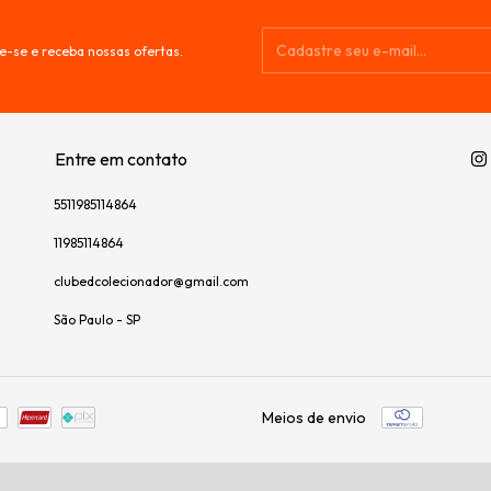
e-se e receba nossas ofertas.
Entre em contato
5511985114864
11985114864
clubedcolecionador@gmail.com
São Paulo - SP
Meios de envio