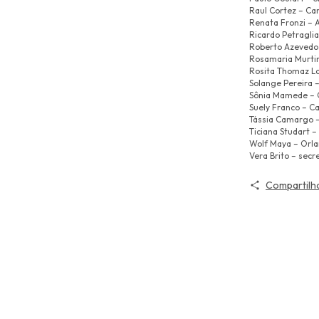
Raul Cortez – Car
Renata Fronzi – 
Ricardo Petragli
Roberto Azevedo –
Rosamaria Murtin
Rosita Thomaz L
Solange Pereira 
Sônia Mamede – 
Suely Franco – Ca
Tássia Camargo –
Ticiana Studart –
Wolf Maya – Orla
Vera Brito – secre
Compartilh