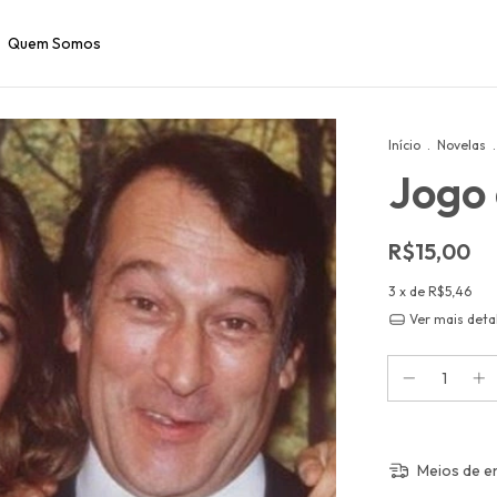
Quem Somos
Início
.
Novelas
.
Jogo 
R$15,00
3
x de
R$5,46
Ver mais deta
Meios de e