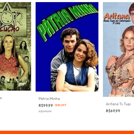
o
Pátria Minha
Aritana Tv Tupi
R$99,99
-
50
%
OFF
R$69,99
R$199,99