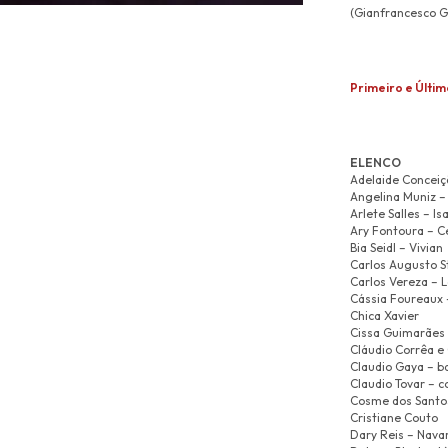
(Gianfrancesco Gu
Primeiro e Últim
ELENCO
Adelaide Conceiç
Angelina Muniz – 
Arlete Salles – Is
Ary Fontoura – C
Bia Seidl – Vivian
Carlos Augusto S
Carlos Vereza – 
Cássia Foureaux 
Chica Xavier
Cissa Guimarães 
Cláudio Corrêa e 
Claudio Gaya – ba
Claudio Tovar – 
Cosme dos Santo
Cristiane Couto
Dary Reis – Nava