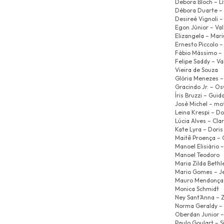
Debora Bloch – L
Débora Duarte – 
Desireé Vignoli –
Egon Júnior – Va
Elizangela – Mar
Ernesto Piccolo 
Fábio Mássimo – 
Felipe Saddy – V
Vieira de Souza
Glória Menezes –
Gracindo Jr. – O
Íris Bruzzi – Guid
José Michel – mo
Leina Krespi – Do
Lúcia Alves – Cla
Kate Lyra – Dor
Maitê Proença – 
Manoel Elisiário –
Manoel Teodoro
Maria Zilda Beth
Mario Gomes – Je
Mauro Mendonça 
Monica Schmidt
Ney Sant’Anna – 
Norma Geraldy –
Oberdan Junior –
Paulo Goulart – 