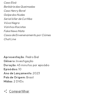
Caso Eloá
Barbárie das Queimadas
Caso Henry Borel
Golpe dos Nudes
Serial killer de Curitiba
Viúva Negra
Vizinhos Racistas
Fake News Mata
Casos de Envenenamento por Ciúmes
Chat Line
Apresentação
: Pedro Bial
Gênero:
Investigação
Duração:
45 minutos por episódio
Episódios:
10
Ano de Lançamento:
2023
País de Origem:
Brasil
Mídias:
2 DVDs
Compartilhar