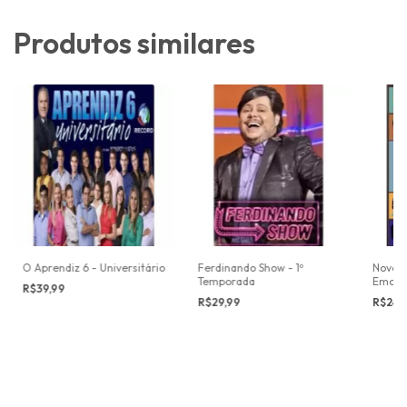
Produtos similares
O Aprendiz 6 - Universitário
Ferdinando Show - 1º
Novela
Temporada
Emoçã
R$39,99
R$29,99
R$24,