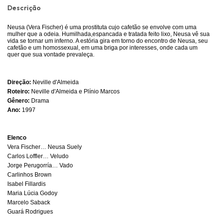
Descrição
Neusa (Vera Fischer) é uma prostituta cujo cafetão se envolve com uma
mulher que a odeia. Humilhada,espancada e tratada feito lixo, Neusa vê sua
vida se tornar um inferno. A estória gira em torno do encontro de Neusa, seu
cafetão e um homossexual, em uma briga por interesses, onde cada um
quer que sua vontade prevaleça.
Direção:
Neville d'Almeida
Roteiro:
Neville d'Almeida e Plínio Marcos
Gênero:
Drama
Ano:
1997
Elenco
Vera Fischer… Neusa Suely
Carlos Loffler… Veludo
Jorge Perugorría… Vado
Carlinhos Brown
Isabel Fillardis
Maria Lúcia Godoy
Marcelo Saback
Guará Rodrigues