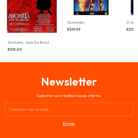
Quilombo
O Amu
R$19,99
R$15,
Anchieta, José Do Brasil
R$15,00
Newsletter
Cadastre-se e receba nossas ofertas.