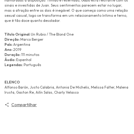
namoradas a disposição. Tímido e reservado, Gabo está relutante com os
sinais e investidas de Juan. Seus sentimentos parecem estar no lugar,
mas a atração entre os dois é inegável. O que começa como uma relação
sexual casual, logo se transforma em um relacionamento íntimo e terno,
que é tão doce quanto desolador.
Título Original:
Un Rubio / The Blond One
Direção:
Marco Berger
País:
Argentina
Ano:
2019
Duração:
111 minutos
Áudio:
Espanhol
Legendas:
Português
ELENCO
Alfonso Barón, Justo Calabria, Antonia De Michelis, Melissa Falter, Malena
Irusta, Gaston Re, Ailín Salas, Charly Velasco
Compartilhar