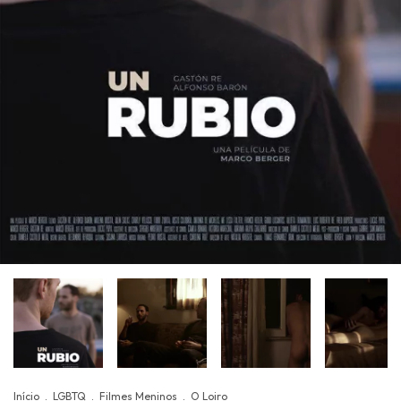
Início
.
LGBTQ
.
Filmes Meninos
.
O Loiro