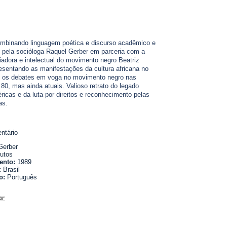
mbinando linguagem poética e discurso acadêmico e
do pela socióloga Raquel Gerber em parceria com a
riadora e intelectual do movimento negro Beatriz
sentando as manifestações da cultura africana no
do os debates em voga no movimento negro nas
80, mas ainda atuais. Valioso retrato do legado
ricas e da luta por direitos e reconhecimento pelas
as.
ntário
Gerber
utos
ento:
1989
:
Brasil
o:
Português
ar