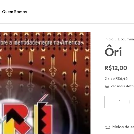
Quem Somos
Início
.
Document
Ôrí
R$12,00
2
x de
R$6,46
Ver mais deta
Meios de e