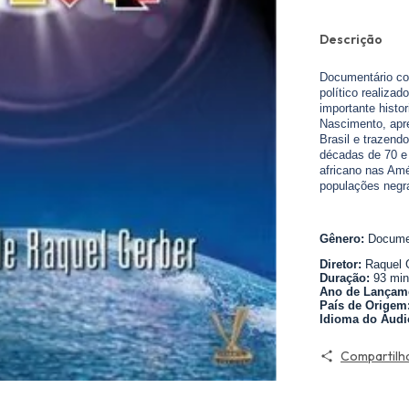
Descrição
Documentário co
político realiza
importante histo
Nascimento, apre
Brasil e trazen
décadas de 70 e 
africano nas Amé
populações negr
Gênero:
Docume
Diretor:
Raquel 
Duração:
93 min
Ano de Lançam
País de Origem
Idioma do Áudi
Compartilh