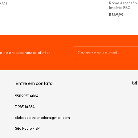
Roma Ascensão
977 )
Império BBC
R$49,99
e-se e receba nossas ofertas.
Entre em contato
5511985114864
11985114864
clubedcolecionador@gmail.com
São Paulo - SP