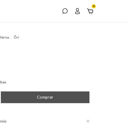
0
ários
.
Ôrí
lhes
nvio