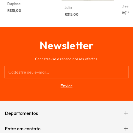
Daphne
Desob
Julia
R$15,00
R$15,
R$15,00
Newsletter
Cadastre-se e receba nossas ofertas.
Departamentos
Entre em contato