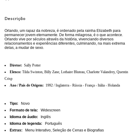
Descrição
Orlando, um rapaz da nobreza, é ordenado pela rainha Elizabeth para
permanecer jovem eternamente. De forma milagrosa, é o que acontece.
Orlando vive por séculos através da história, vivenciando diversos
relacionamentos e experiências diferentes, culminando, na mais extrema
delas, a mudar de sexo.
Diretor:
Sally Potter
Elenco:
Tilda Swinton, Billy Zane, Lothaire Bluteau, Charlotte Valandrey, Quentin
Crisp
Ano / País de Origem:
1992 / Inglaterra - Rússia - França - Itália - Holanda
Tipo:
Novo
Formato de tela:
Widescreen
Idioma de áudio:
Inglês
Idioma de legenda:
Português
Extras:
Menu Interativo, Seleção de Cenas e Biografias