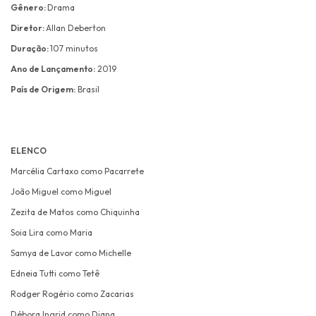
Gênero:
Drama
Diretor:
Allan Deberton
Duração:
107 minutos
Ano de Lançamento:
2019
País de Origem:
Brasil
ELENCO
Marcélia Cartaxo como Pacarrete
João Miguel como Miguel
Zezita de Matos como Chiquinha
Soia Lira como Maria
Samya de Lavor como Michelle
Edneia Tutti como Tetê
Rodger Rogério como Zacarias
Débora Ingrid como Diana