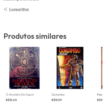
Compartilhar
Produtos similares
O Amuleto De Ogum
Quilombo
Repúbl
R$15,00
R$19,99
R$15,